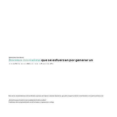
Aplica para feedback
que se esfuerzan por generar un
Buscamos innovadoras
cambio positivo en el mundo
Buscamos emprendedoras extraordinarias que buscan mejorar cada día. Queremos apoyarte a lograr tu misión conectándote con nuestra extensa red.
¿Estás lista para transformar la realidad de América Latina?
Cuéntanos de tu emprendimiento en el formulario y regresamos contigo.