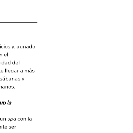
cios y, aunado 
n el 
idad del 
e llegar a más 
 sábanas y 
manos.
up la 
 un 
spa
 con la 
ite ser 