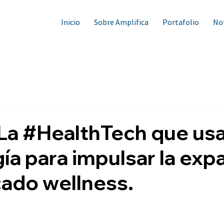
Inicio
Sobre Amplifica
Portafolio
Not
La #HealthTech que us
ía para impulsar la exp
ado wellness.