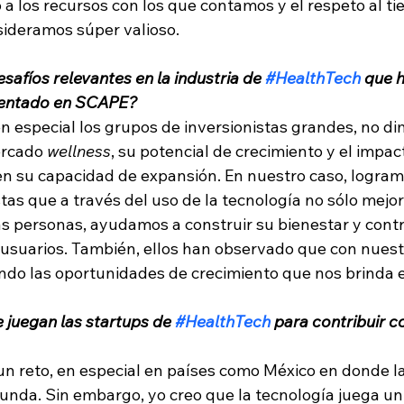
 a los recursos con los que contamos y el respeto al ti
nsideramos súper valioso. 
esafíos relevantes en la industria de 
#HealthTech
 que 
rentado en SCAPE?
 especial los grupos de inversionistas grandes, no di
rcado 
wellness
, su potencial de crecimiento y el impac
 en su capacidad de expansión. En nuestro caso, logram
tas que a través del uso de la tecnología no sólo mejo
as personas, ayudamos a construir su bienestar y contr
 usuarios. También, ellos han observado que con nuest
do las oportunidades de crecimiento que nos brinda e
e juegan las startups de 
#HealthTech
 para contribuir co
un reto, en especial en países como México en donde l
unda. Sin embargo, yo creo que la tecnología juega u