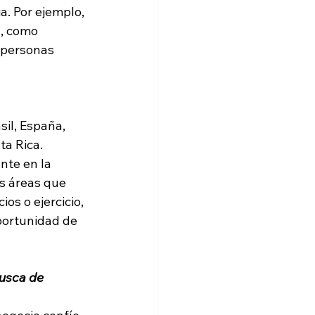
. Por ejemplo, 
, como 
 personas 
il, España, 
a Rica. 
te en la 
s áreas que 
os o ejercicio, 
portunidad de 
usca de 