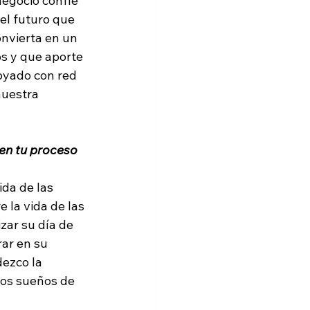
negocio confíe 
 el futuro que 
nvierta en un 
s y que aporte 
poyado con red 
nuestra 
n tu proceso 
da de las 
la vida de las 
zar su día de 
ar en su 
ezco la 
ros sueños de 