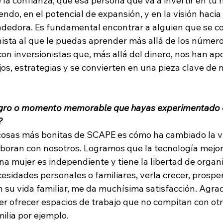
la confianza, que esa persona que va a invertir en tu 
endo, en el potencial de expansión, y en la visión hacia
edora. Es fundamental encontrar a alguien que se co
nista al que le puedas aprender más allá de los número
o con inversionistas que, más allá del dinero, nos han a
os, estrategias y se convierten en una pieza clave de 
ogro o momento memorable que hayas experimentado e
?
 cosas más bonitas de SCAPE es cómo ha cambiado la vi
boran con nosotros. Logramos que la tecnología mejore 
a mujer es independiente y tiene la libertad de organi
sidades personales o familiares, verla crecer, prosper
 su vida familiar, me da muchísima satisfacción. Agrad
r ofrecer espacios de trabajo que no compitan con ot
ilia por ejemplo. 