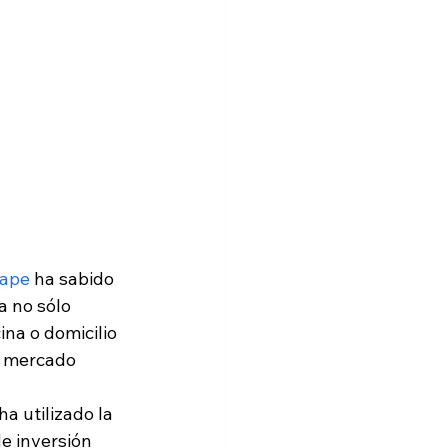
ape
 ha sabido 
a no sólo 
na o domicilio 
l mercado 
a utilizado la 
e inversión 