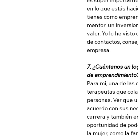
Es súper importante 
en lo que estás haci
tienes como emprend
mentor, un inversio
valor. Yo lo he vist
de contactos, consej
empresa.
7. ¿Cuéntanos un l
de emprendimiento
Para mi, una de las
terapeutas que cola
personas. Ver que un
acuerdo con sus nece
carrera y también en
oportunidad de pode
la mujer, como la fam