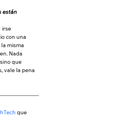
s están 
irse 
o con una 
 la misma 
ien. Nada 
 sino que 
, vale la pena 
thTech
 que 