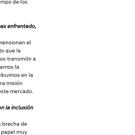
empo de los 
has enfrentado, 
mensionan el 
to que la 
os transmitir a 
ramos la 
ibuimos en la 
ra misión 
ste mercado. 
n la inclusión 
a brecha de 
n papel muy 